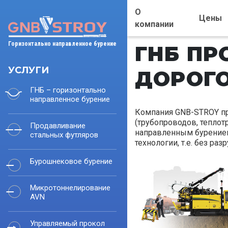
О
Цены
компании
Горизонтально направленное бурение
ГНБ ПР
УСЛУГИ
ДОРОГ
ГНБ – горизонтально
направленное бурение
Компания GNB-STROY пр
(трубопроводов, теплотр
Продавливание
направленным бурением
стальных футляров
технологии, т.е. без ра
Бурошнековое бурение
Микротоннелирование
AVN
Управляемый прокол