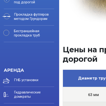
под дорогой
Прокладка футляров
методом Грундорам
Бестраншейная
прокладка труб
Цены на п
дорогой
АРЕНДА
Диаметр тр
ГНБ установки
Гидравлические
63 мм
домкраты