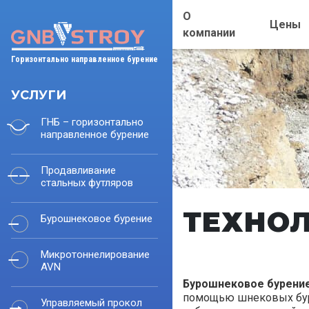
О
Цены
компании
Горизонтально направленное бурение
УСЛУГИ
ГНБ – горизонтально
направленное бурение
Продавливание
стальных футляров
ТЕХНОЛ
Бурошнековое бурение
Микротоннелирование
AVN
Бурошнековое бурени
помощью шнековых буро
Управляемый прокол