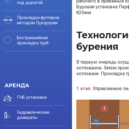
рабочего в приемный ко
под дорогой
Буровая установка Пер
820мм.
Прокладка футляров
методом Грундорам
Технологи
Бестраншейная
прокладка труб
бурения
В первую очередь осущ
котлованов. Затем прои
котловане. Прокладка т
АРЕНДА
1 этап.
Управляемое пи
ГНБ установки
Гидравлические
домкраты