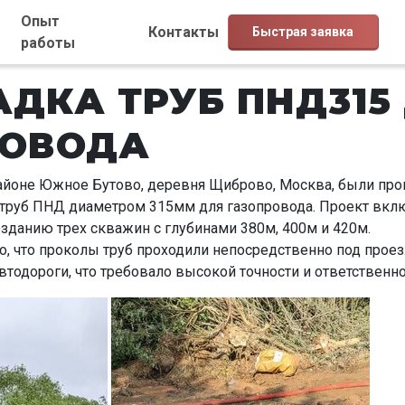
Опыт
Контакты
Быстрая заявка
работы
ДКА ТРУБ ПНД315
РОВОДА
 районе Южное Бутово, деревня Щиброво, Москва, были пр
 труб ПНД диаметром 315мм для газопровода. Проект вкл
озданию трех скважин с глубинами 380м, 400м и 420м.
о, что проколы труб проходили непосредственно под прое
тодороги, что требовало высокой точности и ответственно