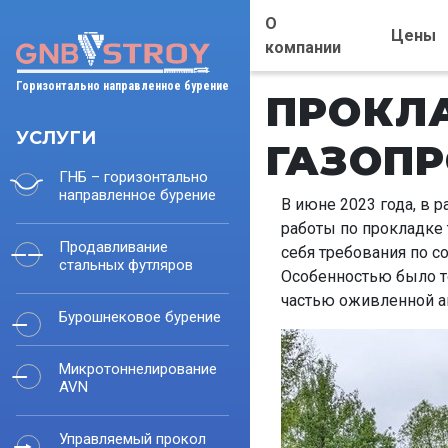
О
Цены
компании
Горизонтально направленное бурение
ПРОКЛА
УСЛУГИ
ГАЗОП
ГНБ – горизонтально
направленное бурение
В июне 2023 года, в
работы по прокладке
Продавливание
себя требования по с
стальных футляров
Особенностью было т
частью оживленной ав
Бурошнековое бурение
Микротоннелирование
AVN
Управляемый прокол